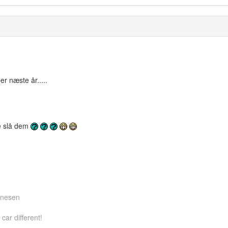
er næste år.....
e slå dem
nnesen
car different!