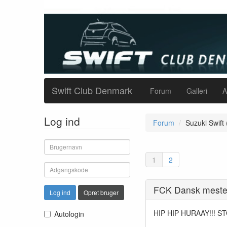
Swift Club Denmark
Forum
Galleri
A
Log ind
Forum
Suzuki Swift
1
2
FCK Dansk mester
Log ind
Opret bruger
HIP HIP HURAAY!!! S
Autologin