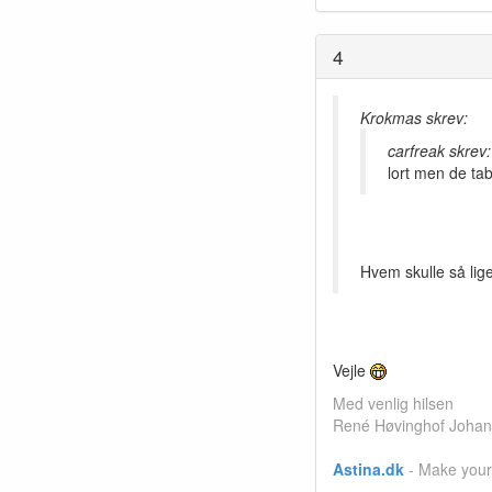
4
Krokmas skrev:
carfreak skrev:
lort men de tab
Hvem skulle så lig
Vejle
Med venlig hilsen
René Høvinghof Joha
Astina.dk
- Make your 