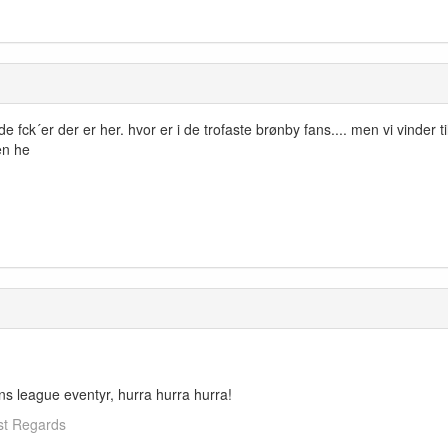
de fck´er der er her. hvor er i de trofaste brønby fans.... men vi vinder t
en he
ns league eventyr, hurra hurra hurra!
est Regards