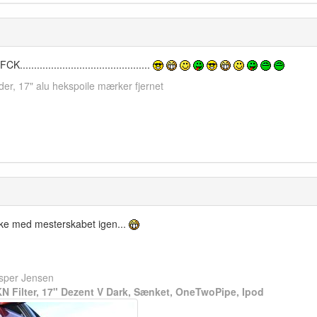
..........................................
der, 17" alu hekspoile mærker fjernet
ykke med mesterskabet igen...
asper Jensen
 KN Filter, 17" Dezent V Dark, Sænket, OneTwoPipe, Ipod