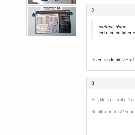
2
carfreak skrev:
lort men de taber n
Hvem skulle så lige s
3
Hej, kig lige forbi mit ga
Se billeder af 18" supe