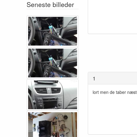
Seneste billeder
1
lort men de taber næste