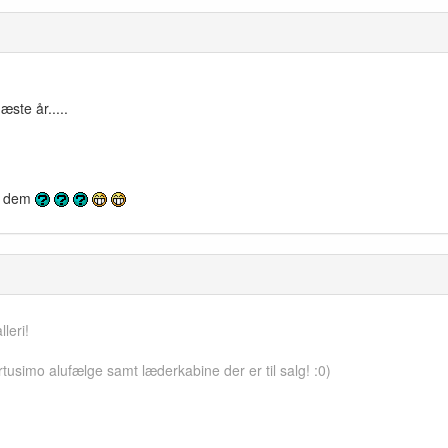
æste år.....
lå dem
lleri!
rtusimo alufælge samt læderkabine der er til salg! :0)