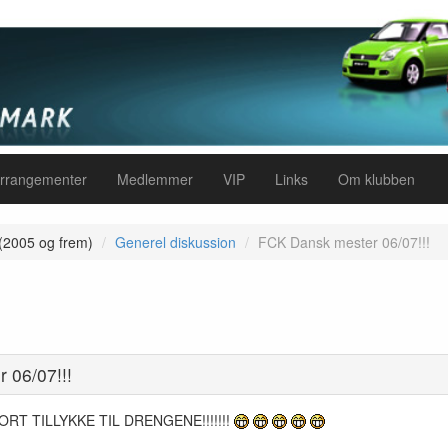
rrangementer
Medlemmer
VIP
Links
Om klubben
 (2005 og frem)
Generel diskussion
FCK Dansk mester 06/07!!!
 06/07!!!
TORT TILLYKKE TIL DRENGENE!!!!!!!