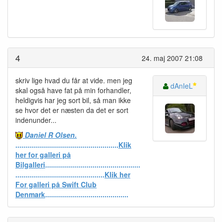
4
24. maj 2007 21:08
skriv lige hvad du får at vide. men jeg
dAnIeL
skal også have fat på min forhandler,
heldigvis har jeg sort bil, så man ikke
se hvor det er næsten da det er sort
indenunder...
Daniel R Olsen.
....................................................
Klik
her for galleri på
Bilgalleri
................................................
.............................................
Klik her
For galleri på Swift Club
Denmark
..........................................