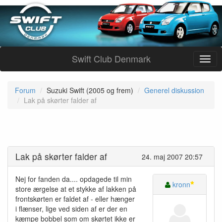
Swift Club Denmark
Forum
Suzuki Swift (2005 og frem)
Generel diskussion
Lak på skørter falder af
Lak på skørter falder af
24. maj 2007 20:57
Nej for fanden da.... opdagede til min
kronn
store ærgelse at et stykke af lakken på
frontskørten er faldet af - eller hænger
i flænser, lige ved siden af er der en
kæmpe bobbel som om skørtet ikke er