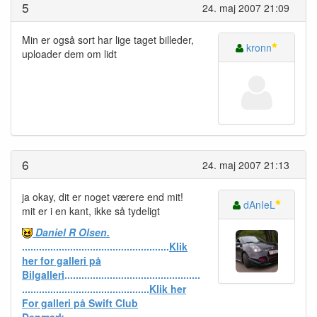
5
24. maj 2007 21:09
Min er også sort har lige taget billeder,
kronn
uploader dem om lidt
6
24. maj 2007 21:13
ja okay, dit er noget værere end mit!
dAnIeL
mit er i en kant, ikke så tydeligt
Daniel R Olsen.
....................................................
Klik
her for galleri på
Bilgalleri
................................................
.............................................
Klik her
For galleri på Swift Club
Denmark
..........................................