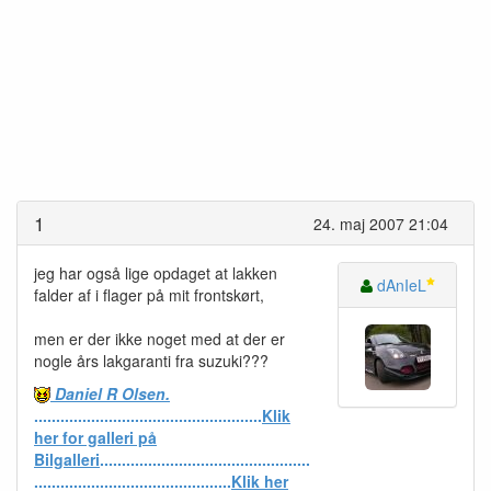
1
24. maj 2007 21:04
jeg har også lige opdaget at lakken
dAnIeL
falder af i flager på mit frontskørt,
men er der ikke noget med at der er
nogle års lakgaranti fra suzuki???
Daniel R Olsen.
....................................................
Klik
her for galleri på
Bilgalleri
................................................
.............................................
Klik her