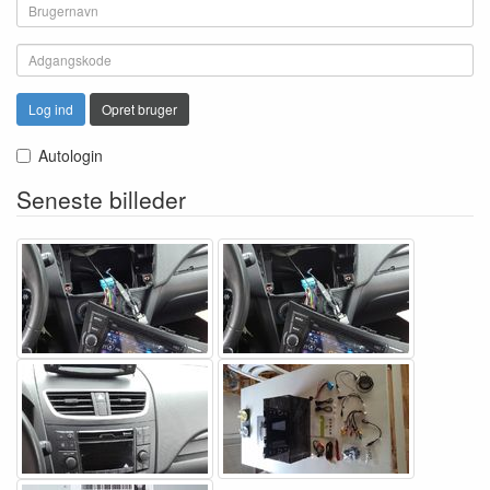
Log ind
Opret bruger
Autologin
Seneste billeder