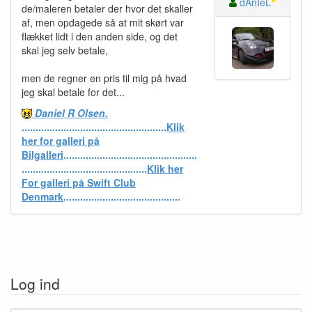
dAnIeL
de/maleren betaler der hvor det skaller
af, men opdagede så at mit skørt var
flækket lidt i den anden side, og det
skal jeg selv betale,
men de regner en pris til mig på hvad
jeg skal betale for det...
Daniel R Olsen.
....................................................
Klik
her for galleri på
Bilgalleri
................................................
.............................................
Klik her
For galleri på Swift Club
Denmark
..........................................
Log ind