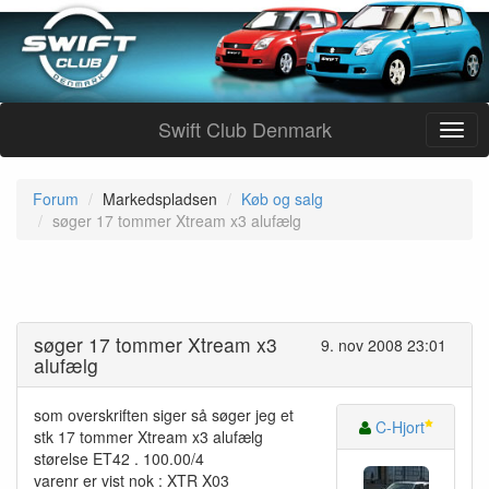
Swift Club Denmark
Forum
Markedspladsen
Køb og salg
søger 17 tommer Xtream x3 alufælg
søger 17 tommer Xtream x3
9. nov 2008 23:01
alufælg
som overskriften siger så søger jeg et
C-Hjort
stk 17 tommer Xtream x3 alufælg
størelse ET42 . 100.00/4
varenr er vist nok : XTR X03