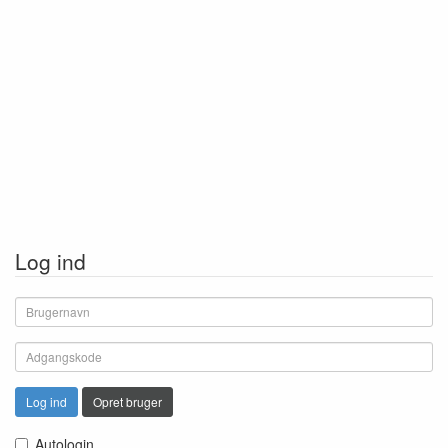
Log ind
Log ind
Opret bruger
Autologin