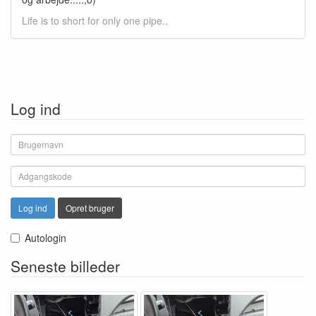
Life is to short for only one pipe..
Log ind
Log ind
Opret bruger
Autologin
Seneste billeder