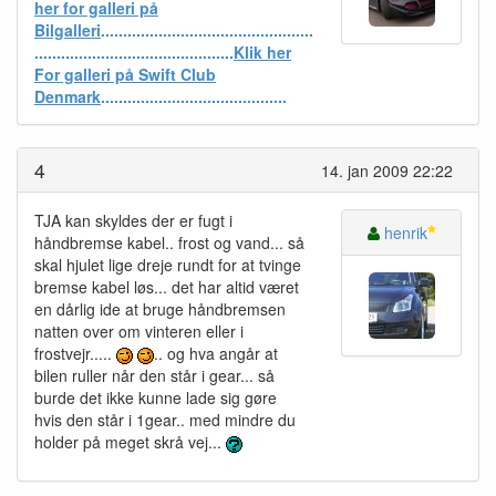
her for galleri på
Bilgalleri
................................................
.............................................
Klik her
For galleri på Swift Club
Denmark
..........................................
4
14. jan 2009 22:22
TJA kan skyldes der er fugt i
henrik
håndbremse kabel.. frost og vand... så
skal hjulet lige dreje rundt for at tvinge
bremse kabel løs... det har altid været
en dårlig ide at bruge håndbremsen
natten over om vinteren eller i
frostvejr.....
.. og hva angår at
bilen ruller når den står i gear... så
burde det ikke kunne lade sig gøre
hvis den står i 1gear.. med mindre du
holder på meget skrå vej...