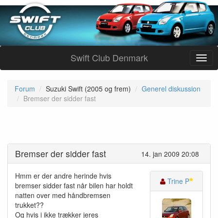
Swift Club Denmark
Forum
Suzuki Swift (2005 og frem)
Generel diskussion
Bremser der sidder fast
Bremser der sidder fast
14. jan 2009 20:08
Hmm er der andre herinde hvis
Trine P
bremser sidder fast når bilen har holdt
natten over med håndbremsen
trukket??
Og hvis i ikke trækker jeres