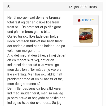
5
15. jan 2009 10:08
Her til morgen sad den ene bremse
Trine P
total fast og der er jo ikke lige frem
frost pt... De bremser er jo dårligere
end på min brors gamle bil...
Og jeg tør sku ikke lade den holde
uden bremsen trukket når bilen triller,
det ender jo med at den holder ude på
vejen om morgenen...
Ang det med at den triller, så nej det er
en en meget skrå vej, det er en
indkørsel der ser ud til at være lige
men da bilen triller må der jo være en
lille skråning. Men har sku aldrig haft
problemer med at en bil har trillet før,
men det gør denne så...
Den triller baglæns da jeg altid kører
ind med snuden først, men så må jeg
jo bare prøve at begynde at bakke den
ind og se hvad der sker der... Så jeg