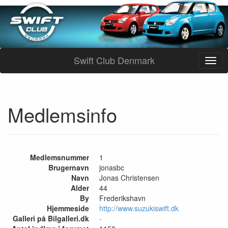
Swift Club Denmark
Medlemsinfo
Medlemsnummer
1
Brugernavn
jonasbc
Navn
Jonas Christensen
Alder
44
By
Frederikshavn
Hjemmeside
http://www.suzukiswift.dk
Galleri på Bilgalleri.dk
-