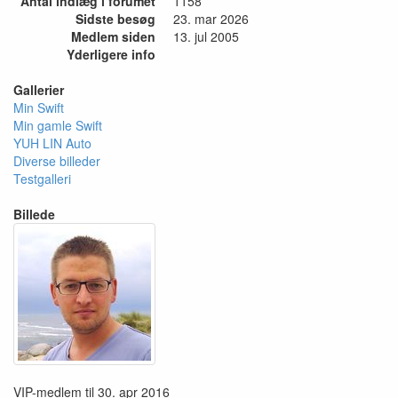
Antal indlæg i forumet
1158
Sidste besøg
23. mar 2026
Medlem siden
13. jul 2005
Yderligere info
Gallerier
Min Swift
Min gamle Swift
YUH LIN Auto
Diverse billeder
Testgalleri
Billede
VIP-medlem til 30. apr 2016