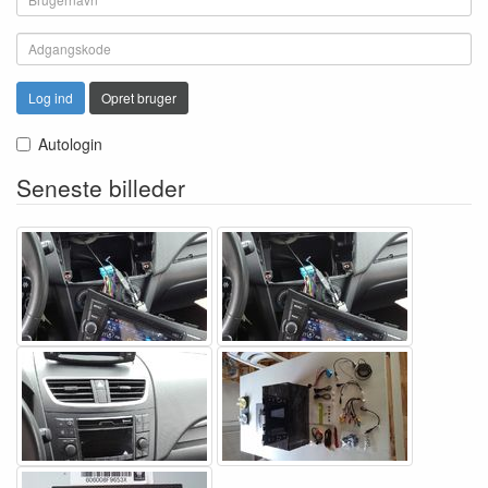
Log ind
Opret bruger
Autologin
Seneste billeder