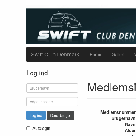
Swift Club Denmark
Forum
Galleri
A
Log ind
Medlemsi
Medlemsnummer
Log ind
Opret bruger
Brugernavn
Navn
Autologin
Alder