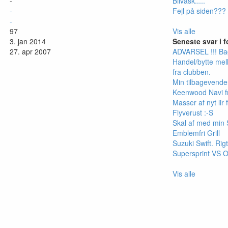
-
Bilvask.....
-
Fejl på siden???
-
97
Vis alle
3. jan 2014
Seneste svar i 
27. apr 2007
ADVARSEL !!! Ba
Handel/bytte me
fra clubben.
Min tilbagevend
Keenwood Navi fr
Masser af nyt lir f
Flyverust :-S
Skal af med min
Emblemfri Grill
Suzuki Swift. Rig
Supersprint VS 
Vis alle