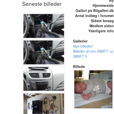
By
Seneste billeder
Hjemmeside
Galleri på Bilgalleri.dk
Antal indlæg i forumet
Sidste besøg
Medlem siden
Yderligere info
Gallerier
Nye billeder!
Billeder af min SWIFT :o)
SWIFT ll
Billede