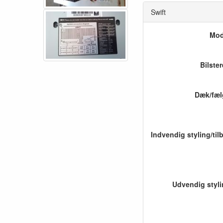
Swift
Mod
Bilste
Dæk/fæl
Udvendig styl