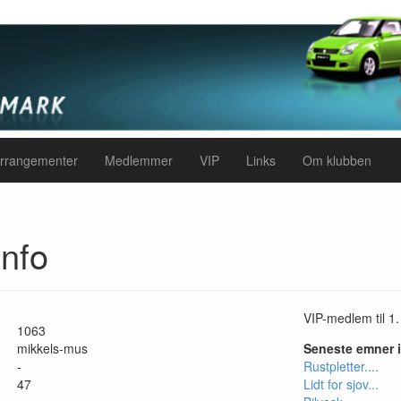
rrangementer
Medlemmer
VIP
Links
Om klubben
nfo
VIP-medlem til 1.
1063
mikkels-mus
Seneste emner 
-
Rustpletter....
47
Lidt for sjov...