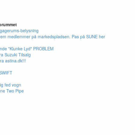
forummet
gagerums-belysning
llem medlemmer på markedspladsen. Pas på SUNE her
ende "Klunke Lyd" PROBLEM
a Suzuki Tilsalg
ra astina.dk!!!
 SWIFT
tig fed vogn
One Two Pipe