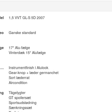
el
1,5 VVT GL-S 5D 2007
reo
Ganske standard
ge
17" Alu-fælge
Vinterdæk 15" Alufælge
Indvendig styling/tilbehør
Instrumentfinish i Alulook
Gear-knop + læder germanchet
Sort læderrat
Aircondition
ing
Tågelygter
GT spoilersæt
Sportsudstødning
Sænkningssæt