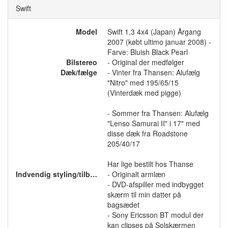
Swift
Model
Swift 1,3 4x4 (Japan) Årgang
2007 (købt ultimo januar 2008) -
Farve: Bluish Black Pearl
Bilstereo
- Original der medfølger
Dæk/fælge
- Vinter fra Thansen: Alufælg
"Nitro" med 195/65/15
(Vinterdæk med pigge)
- Sommer fra Thansen: Alufælg
"Lenso Samurai II" i 17" med
disse dæk fra Roadstone
205/40/17
Har lige bestilt hos Thanse
Indvendig styling/tilbehør
- Originalt armlæn
- DVD-afspiller med indbygget
skærm til min datter på
bagsædet
- Sony Ericsson BT modul der
kan clipses på Solskærmen