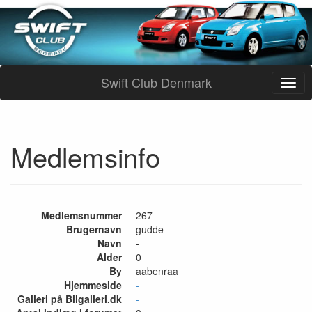
Swift Club Denmark
Medlemsinfo
Medlemsnummer
267
Brugernavn
gudde
Navn
-
Alder
0
By
aabenraa
Hjemmeside
-
Galleri på Bilgalleri.dk
-