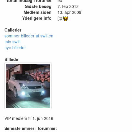
Antal indlæg i forumet
90
Sidste besøg
7. feb 2012
Medlem siden
13. apr 2009
Yderligere info
[:p
Gallerier
sommer billeder af swiften
min swift
nye billeder
Billede
VIP-medlem til 1. jun 2016
Seneste emner i forummet