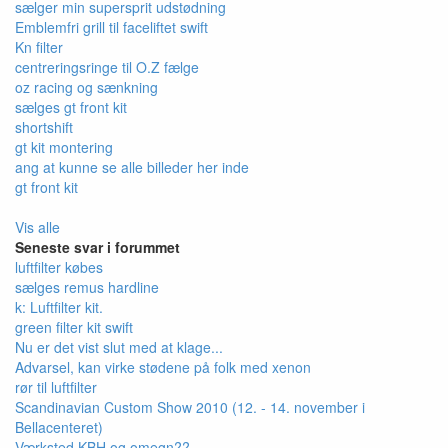
sælger min supersprit udstødning
Emblemfri grill til faceliftet swift
Kn filter
centreringsringe til O.Z fælge
oz racing og sænkning
sælges gt front kit
shortshift
gt kit montering
ang at kunne se alle billeder her inde
gt front kit
Vis alle
Seneste svar i forummet
luftfilter købes
sælges remus hardline
k: Luftfilter kit.
green filter kit swift
Nu er det vist slut med at klage...
Advarsel, kan virke stødene på folk med xenon
rør til luftfilter
Scandinavian Custom Show 2010 (12. - 14. november i
Bellacenteret)
Værksted KBH og omegn??