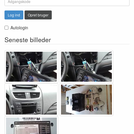
Log ind
Opret bruger
Autologin
Seneste billeder