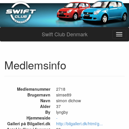
Swift Club Denmark
Medlemsinfo
Medlemsnummer
2718
Brugernavn
simse89
Navn
simon dichow
Alder
37
By
lyngby
Hjemmeside
-
Galleri på Bilgalleri.dk
http://bilgalleri.dk/html/g...