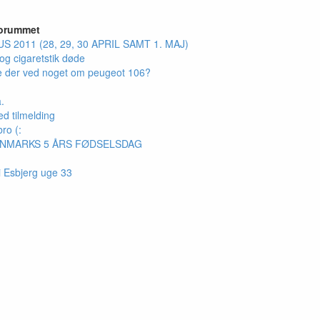
forummet
S 2011 (28, 29, 30 APRIL SAMT 1. MAJ)
og cigaretstik døde
e der ved noget om peugeot 106?
.
ed tilmelding
bro (:
ENMARKS 5 ÅRS FØDSELSDAG
 Esbjerg uge 33