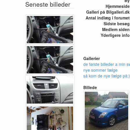
By
Seneste billeder
Hjemmeside
Galleri på Bilgalleri.dk
Antal indlæg i forumet
Sidste besøg
Medlem siden
Yderligere info
Gallerier
de første billeder a min sw
nye sommer fælge
så kom de nye fælge på:)
Billede