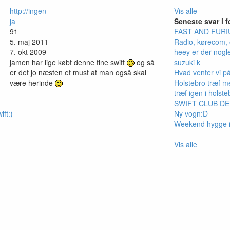
-
http://ingen
Vis alle
ja
Seneste svar i 
91
FAST AND FURIU
5. maj 2011
Radio, kørecom, 
7. okt 2009
heey er der nogl
jamen har lige købt denne fine swift
og så
suzuki k
er det jo næsten et must at man også skal
Hvad venter vi på
være herinde
Holstebro træf m
træf igen i holste
SWIFT CLUB D
ift:)
Ny vogn:D
Weekend hygge i
Vis alle