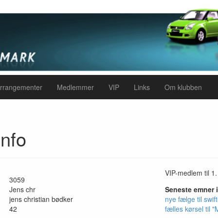
rrangementer
Medlemmer
VIP
Links
Om klubben
nfo
VIP-medlem til 1.
3059
Jens chr
Seneste emner 
jens christian bødker
nye fælge til swif
42
fælles kørsel ti