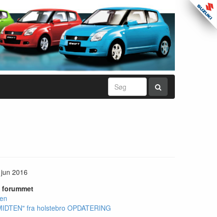
 jun 2016
i forummet
ten
l "MIDTEN" fra holstebro OPDATERING