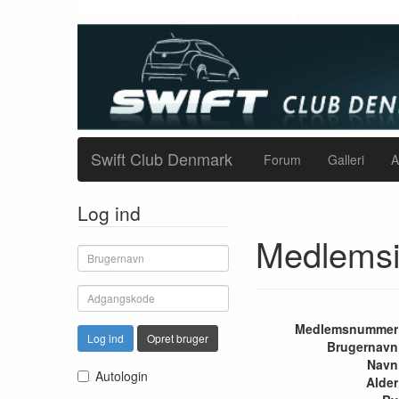
Swift Club Denmark
Forum
Galleri
A
Log ind
Medlemsi
Medlemsnummer
Log ind
Opret bruger
Brugernavn
Navn
Autologin
Alder