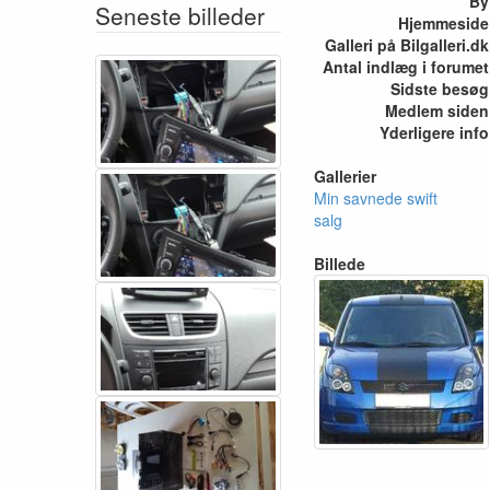
By
Seneste billeder
Hjemmeside
Galleri på Bilgalleri.dk
Antal indlæg i forumet
Sidste besøg
Medlem siden
Yderligere info
Gallerier
Min savnede swift
salg
Billede