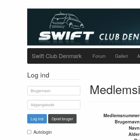
Swift Club Denmark
Forum
Galleri
A
Log ind
Medlemsi
Medlemsnummer
Log ind
Opret bruger
Brugernavn
Navn
Autologin
Alder