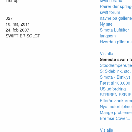
Tistrup
swift i brand
-
Pærer der spring
-
swift forum
327
navne på gallerie
10. maj 2011
Ny site
24. feb 2007
Simota Luftfilter
SWIFT ER SOLGT
langsom
Hvordan piller m
Vis alle
Seneste svar i 
Støddæmpere/fjedr
S: Sideblink, std. f
Simota - Blinklys
Først til 100.000
US udfordring
STRIBEN ESBJER
Efterårskonkurre
Nye motorhjelme t
Mange problemer
Bremse-Cover...
Vis alle