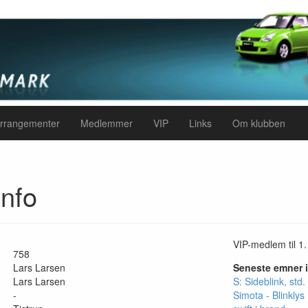
rrangementer
Medlemmer
VIP
Links
Om klubben
nfo
VIP-medlem til 1.
758
Lars Larsen
Seneste emner 
Lars Larsen
S: Sideblink, std. f
-
Simota - Blinklys