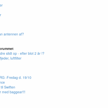
er
r
an antennen af?
forummet
e slidt op - efter blot 2 år !?
jeder, luftfilter
G -Fredag d. 19/10
nce
il Swiften
 med baggear!!!