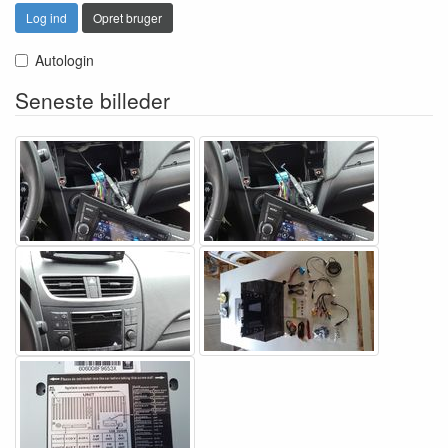
Log ind
Opret bruger
Autologin
Seneste billeder