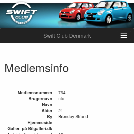
Swift Club Denmark
Medlemsinfo
Medlemsnummer
764
Brugernavn
ntx
Navn
-
Alder
21
By
Brøndby Strand
Hjemmeside
-
Galleri på Bilgalleri.dk
-