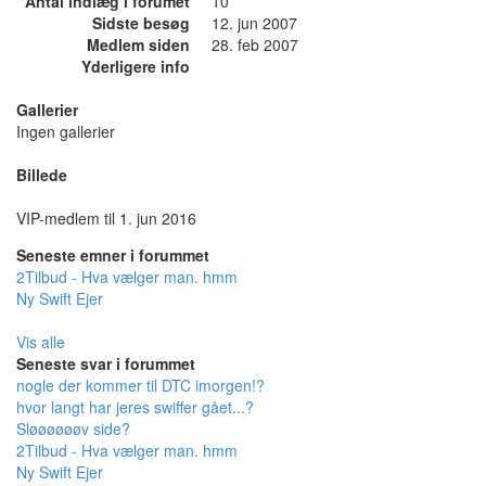
Antal indlæg i forumet
10
Sidste besøg
12. jun 2007
Medlem siden
28. feb 2007
Yderligere info
Gallerier
Ingen gallerier
Billede
VIP-medlem til 1. jun 2016
Seneste emner i forummet
2Tilbud - Hva vælger man. hmm
Ny Swift Ejer
Vis alle
Seneste svar i forummet
nogle der kommer til DTC imorgen!?
hvor langt har jeres swiffer gået...?
Sløøøøøøv side?
2Tilbud - Hva vælger man. hmm
Ny Swift Ejer