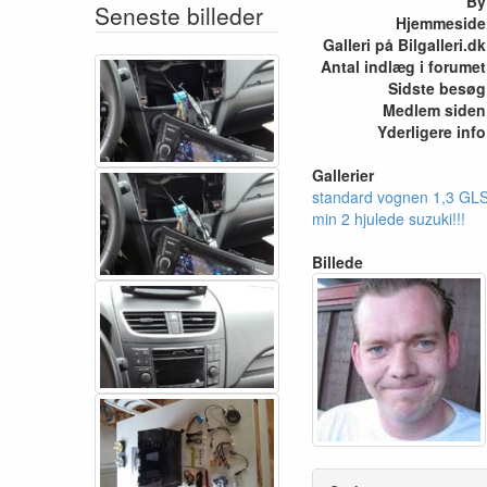
By
Seneste billeder
Hjemmeside
Galleri på Bilgalleri.dk
Antal indlæg i forumet
Sidste besøg
Medlem siden
Yderligere info
Gallerier
standard vognen 1,3 GL
min 2 hjulede suzuki!!!
Billede