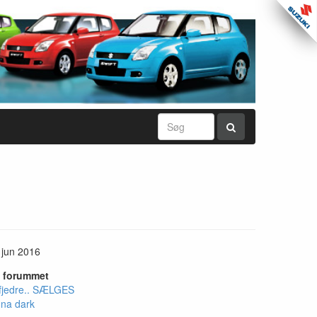
 jun 2016
i forummet
fjedre.. SÆLGES
ona dark