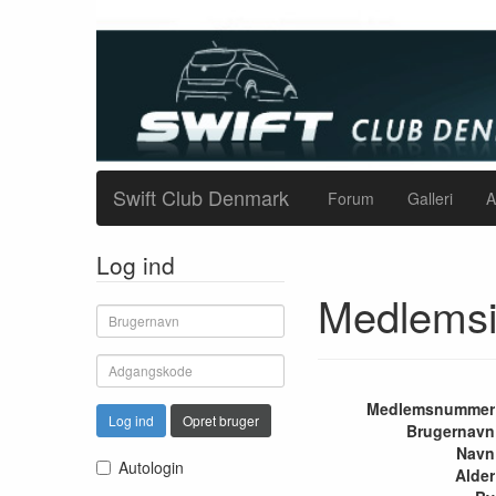
Swift Club Denmark
Forum
Galleri
A
Log ind
Medlemsi
Medlemsnummer
Log ind
Opret bruger
Brugernavn
Navn
Autologin
Alder