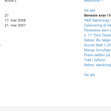
århus c
læderstue??
-
-
Vis alle
27
Seneste svar i 
17. mar 2008
H&R Sænknings 
21. mar 2007
Opbevaring af d
Pleeeeese stem 
s: 17" Dotz Dayt
Købes: Alu fælge.
S
Suzuki Swift 1,2
Mange fornuftig
Prøve swiften på
Træf i Jylland
Købes: sænknings
Vis alle