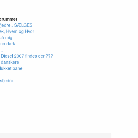
forummet
fjedre.. SÆLGES
æk, Hvem og Hvor
på mig
ona dark
..
5 Diesel 2007 findes den???
e danskere
 lukket bane
fjedre.