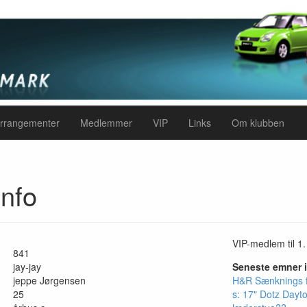
rrangementer
Medlemmer
VIP
Links
Om klubben
nfo
VIP-medlem til 1.
841
jay-jay
Seneste emner 
jeppe Jørgensen
H&R Sænknings 
25
s: 17" Dotz Dayt