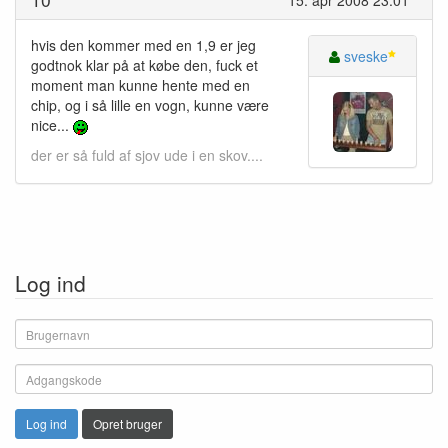
15. apr 2008 23:01
hvis den kommer med en 1,9 er jeg
sveske
godtnok klar på at købe den, fuck et
moment man kunne hente med en
chip, og i så lille en vogn, kunne være
nice...
der er så fuld af sjov ude i en skov....
Log ind
Log ind
Opret bruger