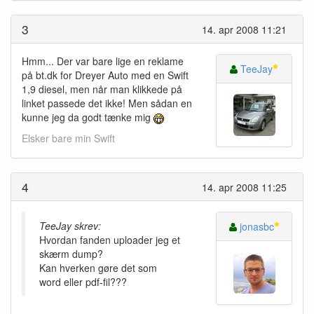
3
14. apr 2008 11:21
Hmm... Der var bare lige en reklame
TeeJay
på bt.dk for Dreyer Auto med en Swift
1,9 diesel, men når man klikkede på
linket passede det ikke! Men sådan en
kunne jeg da godt tænke mig
Elsker bare min Swift
4
14. apr 2008 11:25
TeeJay skrev:
jonasbc
Hvordan fanden uploader jeg et
skærm dump?
Kan hverken gøre det som
word eller pdf-fil???