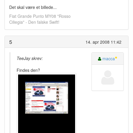
Det skal være et billede...
Fiat Grande Punto MY08 "Rosso
Ciliegia" - Den falske Swift!
5
14. apr 2008 11:42
TeeJay skrev:
macca
Findes den?