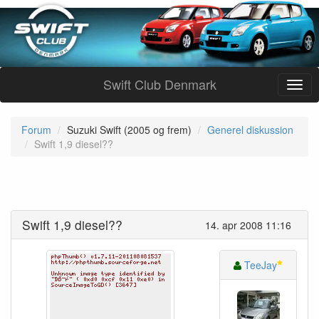
Swift Club Denmark
Forum
Suzuki Swift (2005 og frem)
Generel diskussion
Swift 1,9 diesel??
Swift 1,9 diesel??
14. apr 2008 11:16
TeeJay