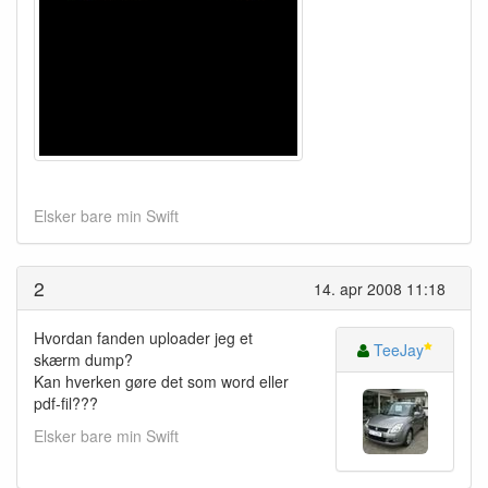
Elsker bare min Swift
2
14. apr 2008 11:18
Hvordan fanden uploader jeg et
TeeJay
skærm dump?
Kan hverken gøre det som word eller
pdf-fil???
Elsker bare min Swift