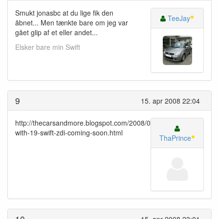
Smukt jonasbc at du lige fik den
TeeJay
åbnet... Men tænkte bare om jeg var
gået glip af et eller andet...
Elsker bare min Swift
9
15. apr 2008 22:04
http://thecarsandmore.blogspot.com/2008/02/sx4-
with-19-swift-zdi-coming-soon.html
ThaPrince
10