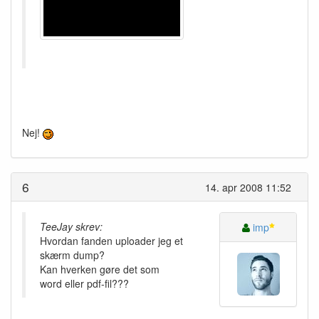
Nej!
6
14. apr 2008 11:52
TeeJay skrev:
imp
Hvordan fanden uploader jeg et
skærm dump?
Kan hverken gøre det som
word eller pdf-fil???