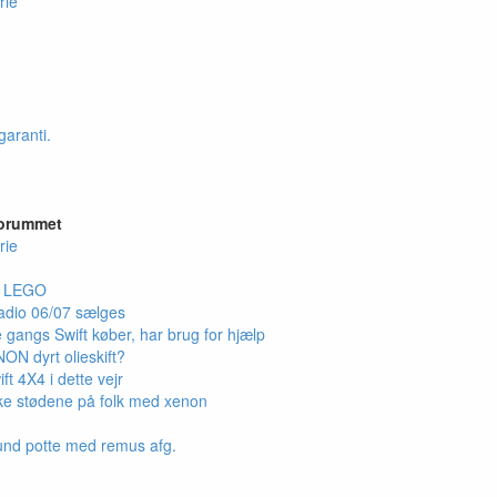
rie
garanti.
forummet
rie
e LEGO
adio 06/07 sælges
 gangs Swift køber, har brug for hjælp
ON dyrt olieskift?
ft 4X4 i dette vejr
rke stødene på folk med xenon
d potte med remus afg.