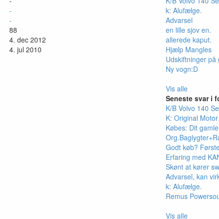
-
K/B Volvo 140 Se
-
k: Alufælge.
-
Advarsel
88
en lille sjov en.
4. dec 2012
allerede kaput.
4. jul 2010
Hjælp Mangles
Udskiftninger på 
Ny vogn:D
Vis alle
Seneste svar i 
K/B Volvo 140 Se
K: Original Motor
Købes: Dit gaml
Org.Baglygter+R
Godt køb? Første
Erfaring med KAN
Skønt at kører swi
Advarsel, kan vi
k: Alufælge.
Remus Powersoun
Vis alle