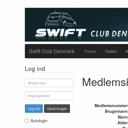
Swift Club Denmark
Forum
Galleri
A
Log ind
Medlemsi
Medlemsnummer
Log ind
Opret bruger
Brugernavn
Navn
Autologin
Alder