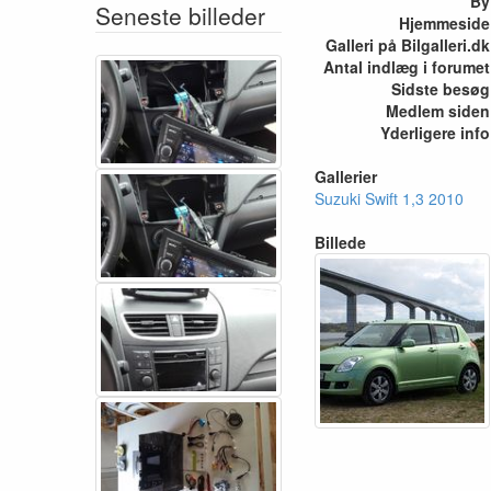
By
Seneste billeder
Hjemmeside
Galleri på Bilgalleri.dk
Antal indlæg i forumet
Sidste besøg
Medlem siden
Yderligere info
Gallerier
Suzuki Swift 1,3 2010
Billede