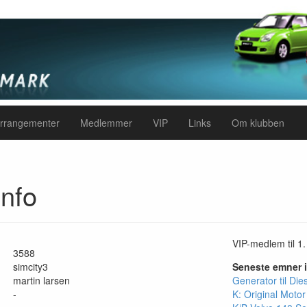
rrangementer
Medlemmer
VIP
Links
Om klubben
nfo
VIP-medlem til 1.
3588
simcity3
Seneste emner 
martin larsen
Generator til Dies
-
K: Original Motor